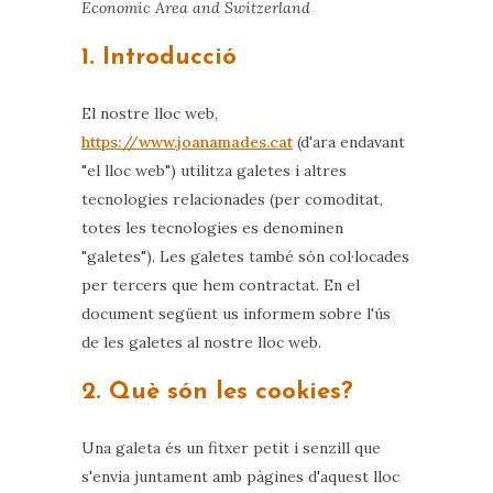
Economic Area and Switzerland
1. Introducció
El nostre lloc web,
https://www.joanamades.cat
(d'ara endavant
"el lloc web") utilitza galetes i altres
tecnologies relacionades (per comoditat,
totes les tecnologies es denominen
"galetes"). Les galetes també són col·locades
per tercers que hem contractat. En el
document següent us informem sobre l'ús
de les galetes al nostre lloc web.
2. Què són les cookies?
Una galeta és un fitxer petit i senzill que
s'envia juntament amb pàgines d'aquest lloc