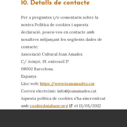
10. Detalls de contacte
Per a preguntes i/o comentaris sobre la
nostra Política de cookies i aquesta
declaració, poseu-vos en contacte amb
nosaltres mitjançant les següents dades de
contacte:
Associació Cultural Joan Amades
C/ Avinyó, 19, entresòl 3ª
08002 Barcelona.
Espanya
Lloc web:
https://www.joanamades.cat
Correu electrònic:
tac.sedamanaoj@ofni
Aquesta política de cookies s'ha sincronitzat
amb
cookiedatabase.org
el 13/05/2022