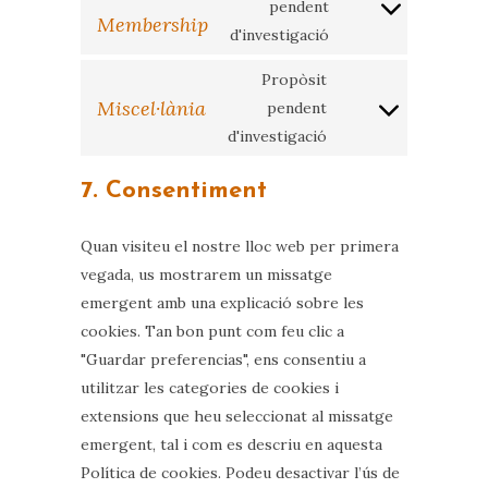
pendent
Consent
Membership
d'investigació
to
service
Propòsit
Miscel·lània
simple-
pendent
Consent
membership
d'investigació
to
service
7. Consentiment
miscel·lània
Quan visiteu el nostre lloc web per primera
vegada, us mostrarem un missatge
emergent amb una explicació sobre les
cookies. Tan bon punt com feu clic a
"Guardar preferencias", ens consentiu a
utilitzar les categories de cookies i
extensions que heu seleccionat al missatge
emergent, tal i com es descriu en aquesta
Política de cookies. Podeu desactivar l’ús de