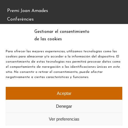
Premi Joan Amades
Conferències
Articles
Gestionar el consentimiento
Consol Mallofré
de las cookies
Para ofrecer las mejores experiencias, utilizamos tecnologías como las
cookies para almacenar y/o acceder a la información del dispositivo. El
Contacte i nosaltres
consentimiento de estas tecnologías nos permitirá procesar datos como
el comportamiento de navegación o las identificaciones únicas en este
sitio. No consentir o retirar el consentimiento, puede afectar
Contacte amb nosaltres
negativamente a ciertas características y funciones.
L’associació
Aceptar
Denegar
Ver preferencias