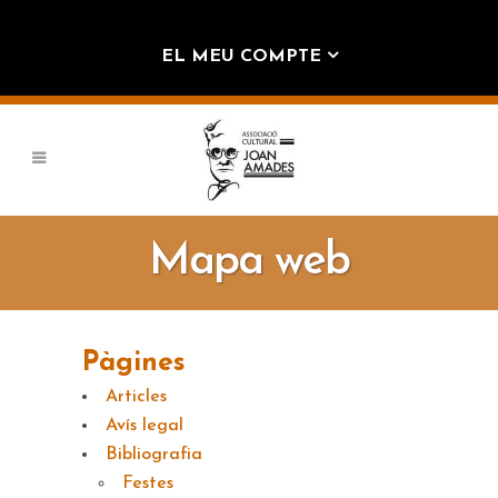
EL MEU COMPTE
Mapa web
Pàgines
Articles
Avís legal
Bibliografia
Festes